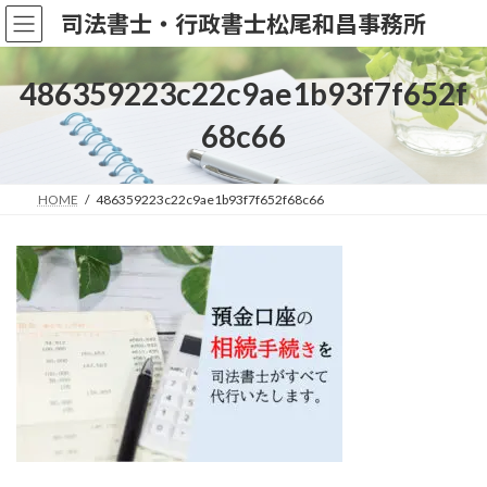
コ
ナ
司法書士・行政書士松尾和昌事務所
ン
ビ
テ
ゲ
ン
ー
486359223c22c9ae1b93f7f652f
ツ
シ
へ
ョ
68c66
ス
ン
キ
に
ッ
移
HOME
486359223c22c9ae1b93f7f652f68c66
プ
動