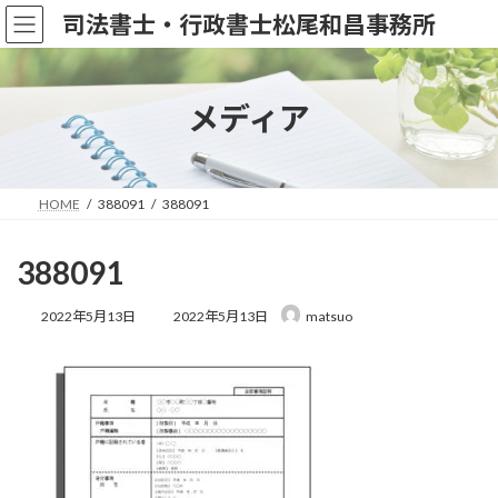
コ
ナ
司法書士・行政書士松尾和昌事務所
ン
ビ
テ
ゲ
ン
ー
ツ
シ
メディア
へ
ョ
ス
ン
キ
に
ッ
移
HOME
388091
388091
プ
動
388091
最
2022年5月13日
2022年5月13日
matsuo
終
更
新
日
時
: