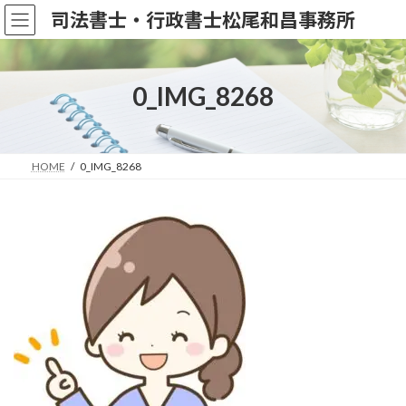
コ
ナ
司法書士・行政書士松尾和昌事務所
ン
ビ
テ
ゲ
ン
ー
ツ
シ
0_IMG_8268
へ
ョ
ス
ン
キ
に
ッ
移
HOME
0_IMG_8268
プ
動