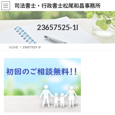
コ
ナ
司法書士・行政書士松尾和昌事務所
ン
ビ
テ
ゲ
ン
ー
ツ
シ
23657525-1l
へ
ョ
ス
ン
キ
に
ッ
移
HOME
23657525-1l
プ
動