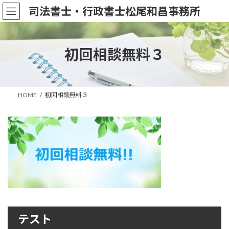
コ
ナ
司法書士・行政書士松尾和昌事務所
ン
ビ
テ
ゲ
ン
ー
ツ
シ
初回相談無料３
へ
ョ
ス
ン
キ
に
ッ
移
HOME
初回相談無料３
プ
動
テスト